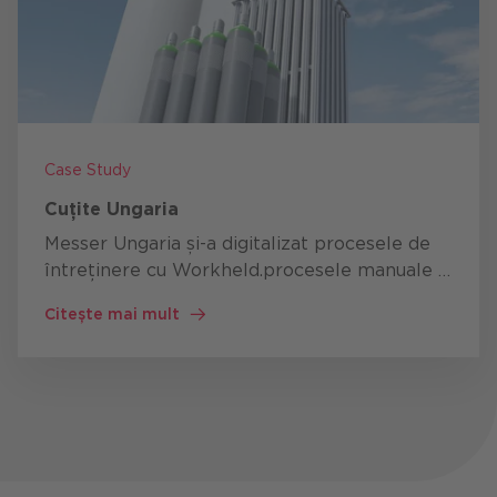
Case Study
Cuțite Ungaria
Messer Ungaria și-a digitalizat procesele de
întreținere cu Workheld.
procesele manuale și
bazate pe hârtie au fost înlocuite cu o soluție
Citește mai mult
digitală intuitivă. Acest lucru a …