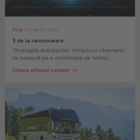
Blog -
15. aprilie 2025
5 de la ransomware
Strategiile atacatorilor: Infractorii cibernetici
se bazează pe o combinație de tehnici
diferite pentru a-și atinge obiectivele.
Citește articolul complet
Principalele strategii includ Mail bombing: o
avalanșă de e-mailuri…