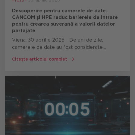
Descoperire pentru camerele de date:
CANCOM și HPE reduc barierele de intrare
pentru crearea suverană a valorii datelor
partajate
Viena, 30 aprilie 2025 - De ani de zile,
camerele de date au fost considerate
esențiale pentru creșterea unei economii
Citește articolul complet
europene suverane a datelor - însă
potențialul lor deplin rămâne adesea n…