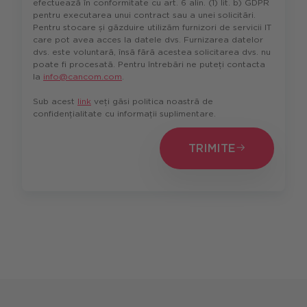
efectuează în conformitate cu art. 6 alin. (1) lit. b) GDPR
pentru executarea unui contract sau a unei solicitări.
Pentru stocare și găzduire utilizăm furnizori de servicii IT
care pot avea acces la datele dvs. Furnizarea datelor
dvs. este voluntară, însă fără acestea solicitarea dvs. nu
poate fi procesată. Pentru întrebări ne puteți contacta
la
info@cancom.com
.
Sub acest
link
veți găsi politica noastră de
confidențialitate cu informații suplimentare.
TRIMITE
TRIMITE