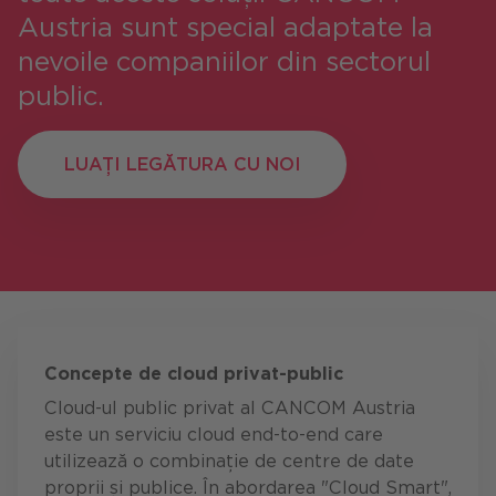
Austria sunt special adaptate la
nevoile companiilor din sectorul
public.
LUAȚI LEGĂTURA CU NOI
LUAȚI LEGĂTURA CU NOI
Concepte de cloud privat-public
Cloud-ul public privat al CANCOM Austria
este un serviciu cloud end-to-end care
utilizează o combinație de centre de date
proprii și publice. În abordarea "Cloud Smart",