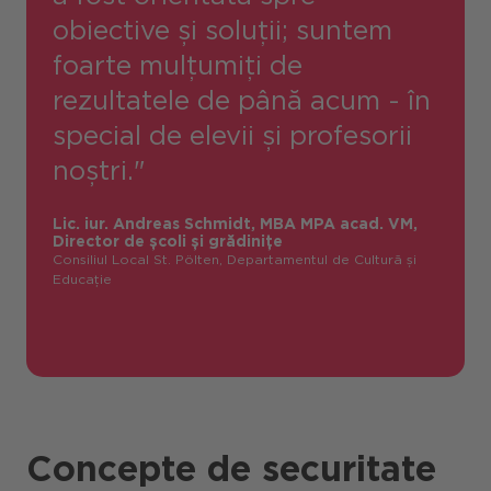
obiective și soluții; suntem
foarte mulțumiți de
rezultatele de până acum - în
special de elevii și profesorii
noștri."
Lic. iur. Andreas Schmidt, MBA MPA acad. VM,
Director de școli și grădinițe
Consiliul Local St. Pölten,
Departamentul de Cultură și
Educație
Concepte de securitate