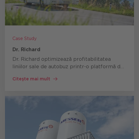
Case Study
Dr. Richard
Dr. Richard optimizează profitabilitatea
liniilor sale de autobuz printr-o platformă de
date automatizată cu Microsoft Fabric, care
Citește mai mult
înlocuiește rapoartele manuale Excel, separă
în siguranță a…