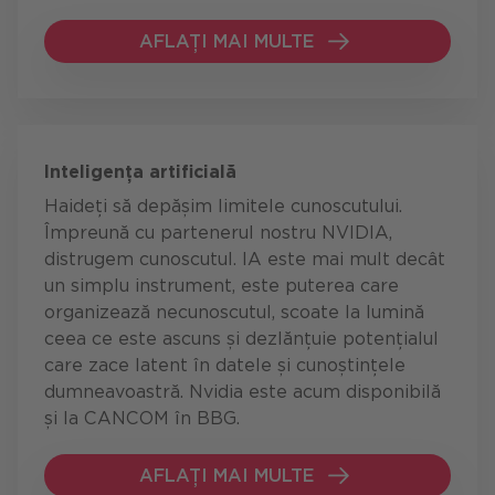
AFLAȚI MAI MULTE
AFLAȚI MAI MULTE
Inteligența artificială
Haideți să depășim limitele cunoscutului.
Împreună cu partenerul nostru NVIDIA,
distrugem cunoscutul. IA este mai mult decât
un simplu instrument, este puterea care
organizează necunoscutul, scoate la lumină
ceea ce este ascuns și dezlănțuie potențialul
care zace latent în datele și cunoștințele
dumneavoastră. Nvidia este acum disponibilă
și la CANCOM în BBG.
AFLAȚI MAI MULTE
AFLAȚI MAI MULTE