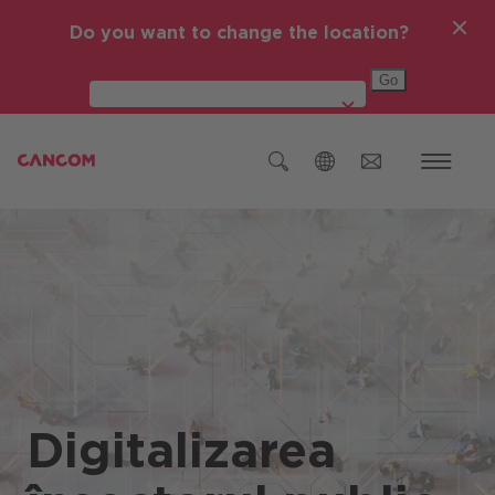
Do you want to change the location?
Global (English)
Austria (Deutsch)
Germania (Deutsch)
Republica Cehă (čeština)
România
Global (English)
Digitalizarea