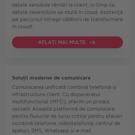
datele sensibile rămân la client, în timp ce
datele nesensibile se mută în cloud. Asistență
pe parcursul întregii călătorii de transformare
în cloud!
AFLAȚI MAI MULTE
AFLAȚI MAI MULTE
Soluții moderne de comunicare
Comunicarea unificată combină telefonia și
infrastructura client. Cu dispeceratul
multifuncțional (MFD), oferim un produs
versatil. Această platformă de comunicare
pentru fluxurile de lucru critice pentru afaceri
combină telefonia, videotelefonia, centrul de
apeluri, SMS, Whatsapp și e-mail.