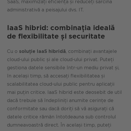
SaaS, maximizați eficiența și reduceți sarcina
administrativă a peisajului dvs. IT.
IaaS hibrid: combinația ideală
de flexibilitate și securitate
Cu o
soluție IaaS hibridă
, combinați avantajele
cloud-ului public și ale cloud-ului privat. Puteți
gestiona datele sensibile într-un mediu privat și,
în același timp, să accesați flexibilitatea și
scalabilitatea cloud-ului public pentru aplicații
mai puțin critice. IaaS hibrid este deosebit de util
dacă trebuie să îndepliniți anumite cerințe de
conformitate sau dacă doriți să vă asigurați că
datele critice rămân întotdeauna sub controlul
dumneavoastră direct. În același timp, puteți