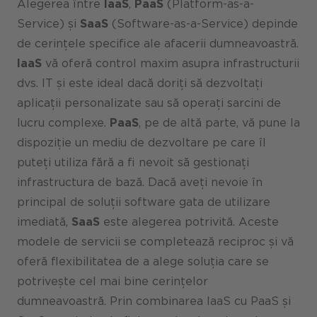
Alegerea între
IaaS
,
PaaS
(Platform-as-a-
Service) și
SaaS
(Software-as-a-Service) depinde
de cerințele specifice ale afacerii dumneavoastră.
IaaS
vă oferă control maxim asupra infrastructurii
dvs. IT și este ideal dacă doriți să dezvoltați
aplicații personalizate sau să operați sarcini de
lucru complexe.
PaaS
, pe de altă parte, vă pune la
dispoziție un mediu de dezvoltare pe care îl
puteți utiliza fără a fi nevoit să gestionați
infrastructura de bază. Dacă aveți nevoie în
principal de soluții software gata de utilizare
imediată,
SaaS
este alegerea potrivită. Aceste
modele de servicii se completează reciproc și vă
oferă flexibilitatea de a alege soluția care se
potrivește cel mai bine cerințelor
dumneavoastră. Prin combinarea IaaS cu PaaS și