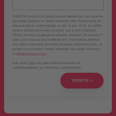
CANCOM Austria AG prelucrează datele dvs. cu caracter
personal exclusiv în cadrul solicitării dvs. Prelucrarea se
efectuează în conformitate cu art. 6 alin. (1) lit. b) GDPR
pentru executarea unui contract sau a unei solicitări.
Pentru stocare și găzduire utilizăm furnizori de servicii IT
care pot avea acces la datele dvs. Furnizarea datelor
dvs. este voluntară, însă fără acestea solicitarea dvs. nu
poate fi procesată. Pentru întrebări ne puteți contacta
la
info@cancom.com
.
Sub acest
link
veți găsi politica noastră de
confidențialitate cu informații suplimentare.
TRIMITE
TRIMITE