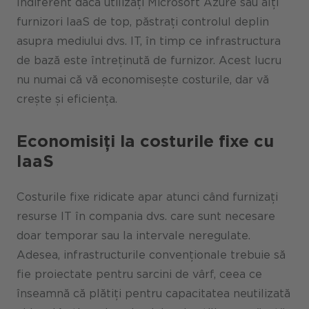
Indiferent dacă utilizați Microsoft Azure sau alți
furnizori IaaS de top, păstrați controlul deplin
asupra mediului dvs. IT, în timp ce infrastructura
de bază este întreținută de furnizor. Acest lucru
nu numai că vă economisește costurile, dar vă
crește și eficiența.
Economisiți la costurile fixe cu
IaaS
Costurile fixe ridicate apar atunci când furnizați
resurse IT în compania dvs. care sunt necesare
doar temporar sau la intervale neregulate.
Adesea, infrastructurile convenționale trebuie să
fie proiectate pentru sarcini de vârf, ceea ce
înseamnă că plătiți pentru capacitatea neutilizată