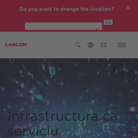
Do you want to change the location?
Global (English)
Austria (Deutsch)
Germania (Deutsch)
Republica Cehă (čeština)
România
Infrastructura ca
Global (English)
serviciu