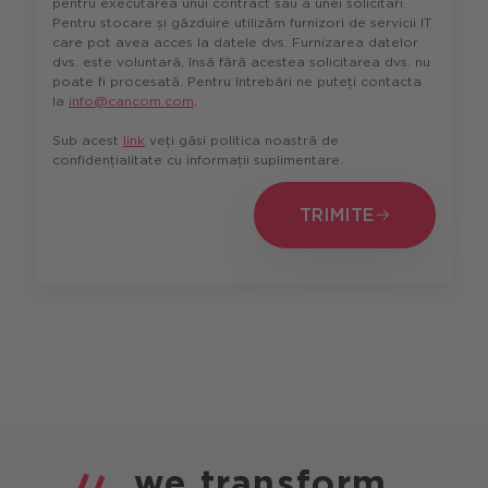
pentru executarea unui contract sau a unei solicitări.
Pentru stocare și găzduire utilizăm furnizori de servicii IT
care pot avea acces la datele dvs. Furnizarea datelor
dvs. este voluntară, însă fără acestea solicitarea dvs. nu
poate fi procesată. Pentru întrebări ne puteți contacta
la
info@cancom.com
.
Sub acest
link
veți găsi politica noastră de
confidențialitate cu informații suplimentare.
TRIMITE
TRIMITE
we
transform