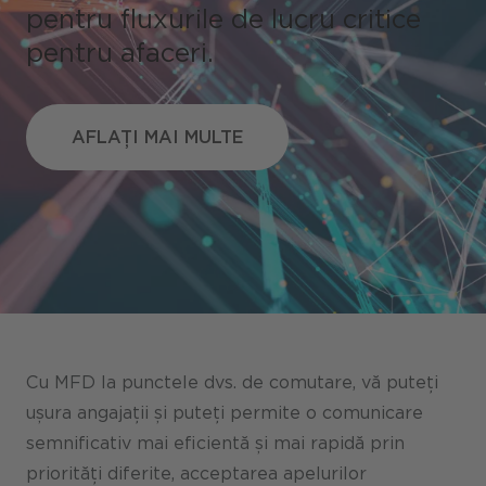
pentru fluxurile de lucru critice
pentru afaceri.
Portaluri / Magazine / Piață
Referințe
AFLAȚI MAI MULTE
AFLAȚI MAI MULTE
Presă
Evenimente
Blog
Podcast
Sustenabilitate CANCOM SE
Sustenabilitate CANCOM Austria
Cu MFD la punctele dvs. de comutare, vă puteți
ușura angajații și puteți permite o comunicare
Carieră
semnificativ mai eficientă și mai rapidă prin
priorități diferite, acceptarea apelurilor