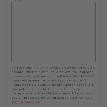
CANCOM Austria AG prelucrează datele dvs. cu caracter
personal exclusiv în cadrul solicitării dvs. Prelucrarea se
efectuează în conformitate cu art. 6 alin. (1) lit. b) GDPR
pentru executarea unui contract sau a unei solicitări.
Pentru stocare și găzduire utilizăm furnizori de servicii IT
care pot avea acces la datele dvs. Furnizarea datelor
dvs. este voluntară, însă fără acestea solicitarea dvs. nu
poate fi procesată. Pentru întrebări ne puteți contacta
la
info@cancom.com
.