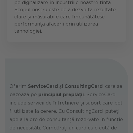
pe digitalizare în industriile noastre țintă.
Scopul nostru este de a dezvolta rezultate
clare și măsurabile care îmbunătățesc
performanța afacerii prin utilizarea
tehnologiei.
Oferim
ServiceCard
și
ConsultingCard
, care se
bazează pe
principiul preplății
. ServiceCard
include servicii de întreținere și suport care pot
fi utilizate la cerere. Cu ConsultingCard, puteți
apela la ore de consultanță rezervate în funcție
de necesități. Cumpărați un card cu o cotă de