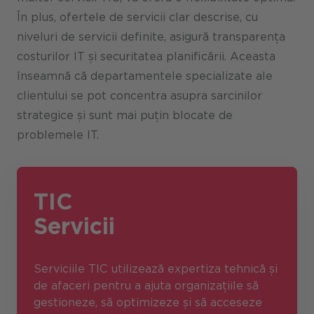
În plus, ofertele de servicii clar descrise, cu
niveluri de servicii definite, asigură transparența
costurilor IT și securitatea planificării. Aceasta
înseamnă că departamentele specializate ale
clientului se pot concentra asupra sarcinilor
strategice și sunt mai puțin blocate de
problemele IT.
TIC
Servicii
Serviciile TIC utilizează expertiza tehnică și
de afaceri pentru a ajuta organizațiile să
gestioneze, să optimizeze și să acceseze