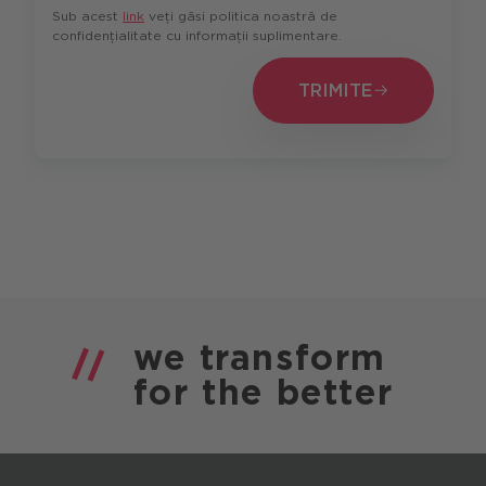
Sub acest
link
veți găsi politica noastră de
confidențialitate cu informații suplimentare.
TRIMITE
TRIMITE
we
transform
for the
better