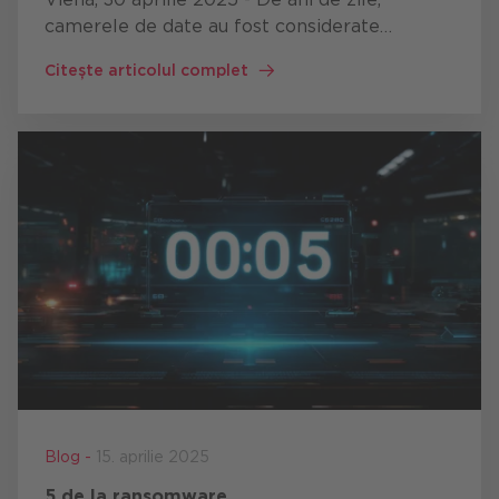
camerele de date au fost considerate
esențiale pentru creșterea unei economii
Citește articolul complet
europene suverane a datelor - însă
potențialul lor deplin rămâne adesea n…
Blog -
15. aprilie 2025
5 de la ransomware