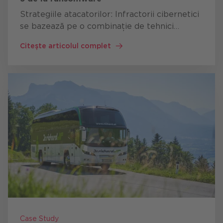
Strategiile atacatorilor: Infractorii cibernetici
se bazează pe o combinație de tehnici
diferite pentru a-și atinge obiectivele.
Citește articolul complet
Principalele strategii includ Mail bombing: o
avalanșă de e-mailuri…
Case Study