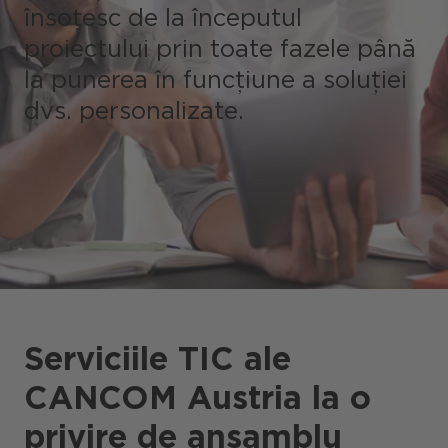
însoțesc de la începutul
proiectului prin toate fazele până
Portaluri / Magazine / Piață
la punerea în funcțiune a soluției
dvs. personalizate.
Referințe
Presă
Evenimente
Blog
Podcast
Sustenabilitate CANCOM SE
Serviciile TIC ale
Sustenabilitate CANCOM Austria
CANCOM Austria la o
Carieră
privire de ansamblu