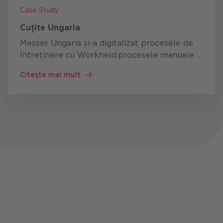
Case Study
Cuțite Ungaria
Messer Ungaria și-a digitalizat procesele de
întreținere cu Workheld.
procesele manuale și
bazate pe hârtie au fost înlocuite cu o soluție
Citește mai mult
digitală intuitivă. Acest lucru a …