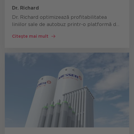
Dr. Richard
Dr. Richard optimizează profitabilitatea
liniilor sale de autobuz printr-o platformă de
date automatizată cu Microsoft Fabric, care
Citește mai mult
înlocuiește rapoartele manuale Excel, separă
în siguranță a…