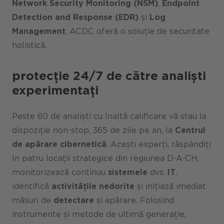
Network Security Monitoring (NSM)
,
Endpoint
Detection and Response (EDR)
și
Log
Management
, ACDC oferă o soluție de securitate
holistică.
protecție 24/7 de către analiști
experimentați
Peste 60 de analiști cu înaltă calificare vă stau la
dispoziție non-stop, 365 de zile pe an, la
Centrul
de apărare cibernetică
. Acești experți, răspândiți
în patru locații strategice din regiunea D-A-CH,
monitorizează continuu
sistemele
dvs.
IT
,
identifică
activitățile nedorite
și inițiază imediat
măsuri de
detectare
și apărare. Folosind
instrumente și metode de ultimă generație,