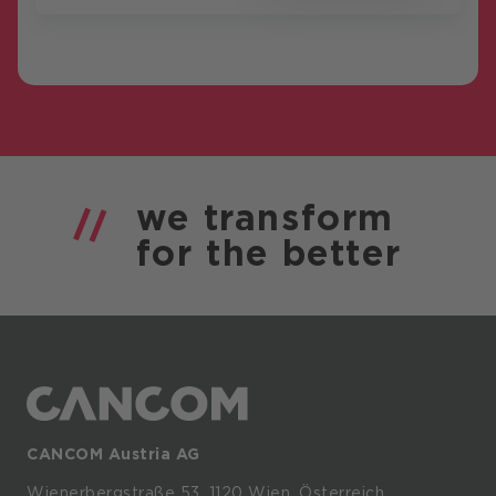
we
transform
for the
better
CANCOM Austria AG
Wienerbergstraße
53,
1120
Wien,
Österreich