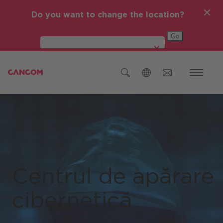
Do you want to change the location?
Global (English)
Austria (Deutsch)
Germania (Deutsch)
Republica Cehă (čeština)
Centrul de apărare
România
cibernetică
Global (English)