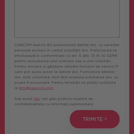
CANCOM Austria AG prelucrează datele dvs. cu caracter
personal exclusiv în cadrul solicitării dvs. Prelucrarea se
efectuează în conformitate cu art. 6 alin. (1) lit. b) GDPR
pentru executarea unui contract sau a unei solicitări.
Pentru stocare și găzduire utilizăm furnizori de servicii IT
care pot avea acces la datele dvs. Furnizarea datelor
dvs. este voluntară, însă fără acestea solicitarea dvs. nu
poate fi procesată. Pentru întrebări ne puteți contacta
la
info@cancom.com
.
Sub acest
link
veți găsi politica noastră de
confidențialitate cu informații suplimentare.
TRIMITE
TRIMITE