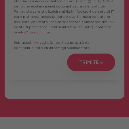
efectuează în conformitate cu art. 6 alin. (1) lit. b) GDPR
pentru executarea unui contract sau a unei solicitări.
Pentru stocare și găzduire utilizăm furnizori de servicii IT
care pot avea acces la datele dvs. Furnizarea datelor
dvs. este voluntară, însă fără acestea solicitarea dvs. nu
poate fi procesată. Pentru întrebări ne puteți contacta
la
info@cancom.com
.
Sub acest
link
veți găsi politica noastră de
confidențialitate cu informații suplimentare.
TRIMITE
TRIMITE