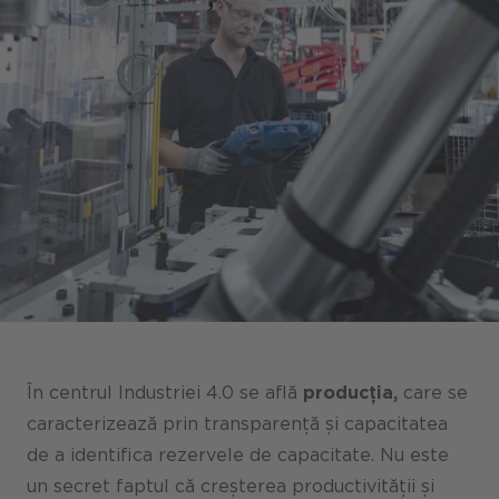
Portaluri / Magazine / Piață
Referințe
Presă
Evenimente
Blog
Podcast
Sustenabilitate CANCOM SE
Sustenabilitate CANCOM Austria
În centrul Industriei 4.0 se află
producția,
care se
caracterizează prin transparență și capacitatea
Carieră
de a identifica rezervele de capacitate. Nu este
un secret faptul că creșterea productivității și