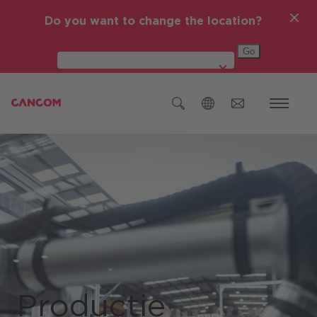
Do you want to change the location?
Global (English)
Austria (Deutsch)
Germania (Deutsch)
Republica Cehă (čeština)
România
Global (English)
Producție