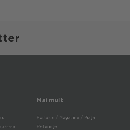
tter
Mai mult
cru
Portaluri / Magazine / Piață
apărare
Referințe