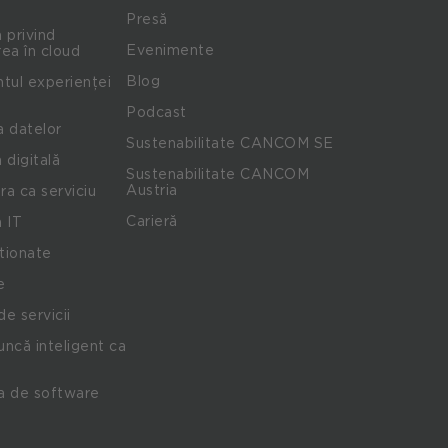
Presă
 privind
Evenimente
ea în cloud
Blog
ul experienței
Podcast
a datelor
Sustenabilitate CANCOM SE
 digitală
Sustenabilitate CANCOM
Austria
ra ca serviciu
Carieră
 IT
stionate
e
de servicii
ncă inteligent ca
a de software