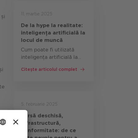
includ Mail bombing: o
avalanșă de e-mailuri…
11. martie 2025
 și
De la hype la realitate:
inteligența artificială la
locul de muncă
Cum poate fi utilizată
inteligența artificială la
locul de muncă?
și
Citește articolul complet
Transformarea digitală
schimbă modul de lucru al
te
companiilor. Inteligența
artificială la locul de
muncă, în special, joacă un
5. februarie 2025
rol …
Sursă deschisă,
infrastructură,
conformitate:
de ce
este nevoie pentru a