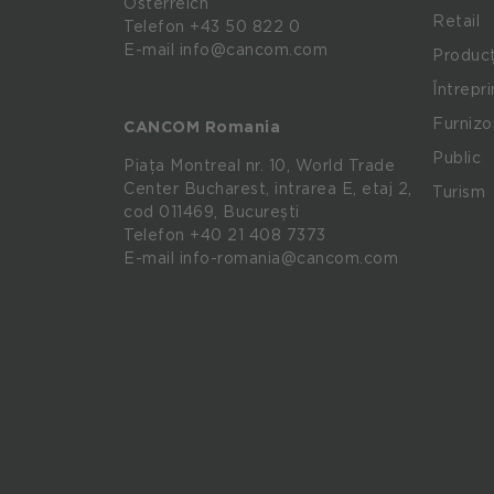
Österreich
Retail
Telefon +43 50 822 0
E-mail info@cancom.com
Producț
Întrepr
Furnizo
CANCOM Romania
Public
Piața Montreal nr. 10, World Trade
Center Bucharest, intrarea E, etaj 2,
Turism
cod 011469, București
Telefon
+40 21 408 7373
E-mail
info-romania@cancom.com