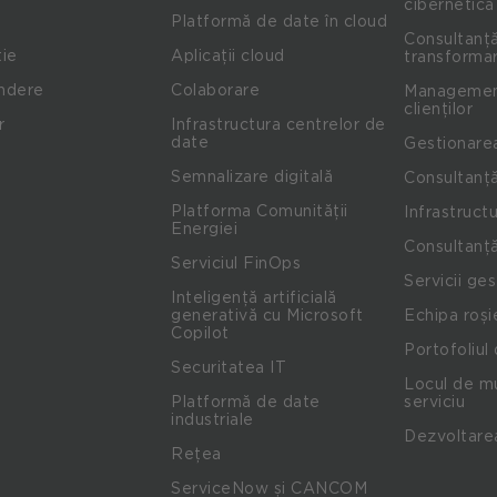
cibernetică
Platformă de date în cloud
Consultanță
ie
Aplicații cloud
transformar
indere
Colaborare
Management
clienților
r
Infrastructura centrelor de
date
Gestionare
Semnalizare digitală
Consultanță
Platforma Comunității
Infrastructu
Energiei
Consultanță
Serviciul FinOps
Servicii ge
Inteligență artificială
generativă cu Microsoft
Echipa roși
Copilot
Portofoliul 
Securitatea IT
Locul de mu
Platformă de date
serviciu
industriale
Dezvoltare
Rețea
ServiceNow și CANCOM