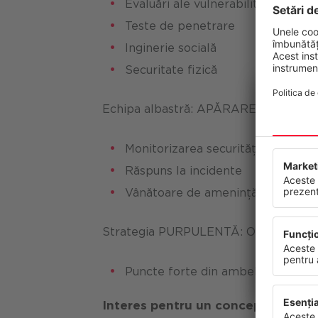
Evaluări ale vulnerabilității
Teste de penetrare
Inginerie socială
Securitate fizică
Echipa albastră: APĂRARE
Confide
Monitorizarea securității
Acest site
Răspuns la incidente
continuu s
dumneavoa
Vânătoare de amenințări
viitor.
Protecția d
Strategia PURPULENTĂ: OBIECTIV 
Puncte forte din ambele lumi co
Interes pentru un concept de secu