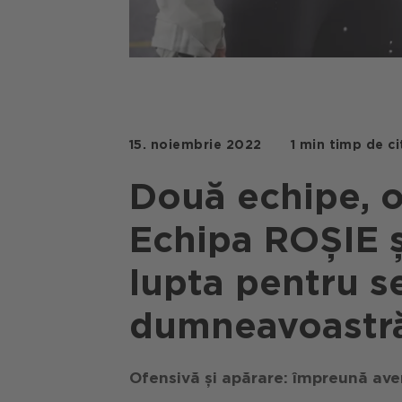
15. noiembrie 2022
1 min timp de ci
Două echipe, o 
Echipa ROȘIE 
lupta pentru s
dumneavoastră
Ofensivă și apărare: împreună av