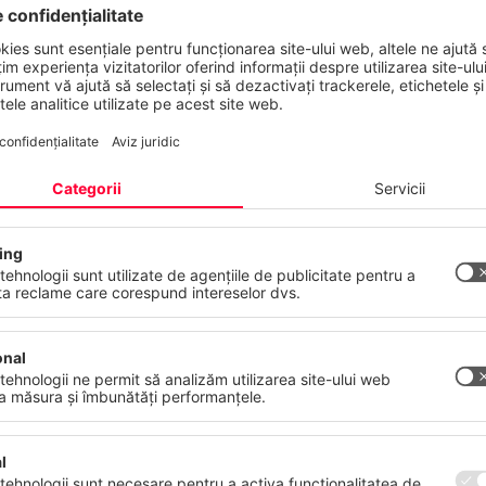
nțialitatea dumneavoastră contează
 web folosește cookie-uri și tehnologii similare pentru a furniza și a 
erviciile noastre și pentru a afișa reclame în funcție de interesele
stră. Vă puteți retrage sau modifica consimțământul oricând, cu ef
atelor
Amprentă
COMUN
Mai Multe
Refuză
Acceptă to
mbinate
ritate colorat: