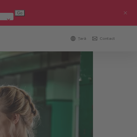
Țară
Contact
Austria (Deutsch)
Germania (Deutsch)
Republica Cehă (čeština)
România
Global (English)