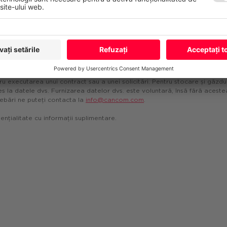
Nume*
Companie
acter personal exclusiv în cadrul solicitării dvs. Prelucrarea se efectu
ntru executarea unui contract sau a unei solicitări. Pentru stocare și găzdu
ces la datele dvs. Furnizarea datelor dvs. este voluntară, însă fără aceste
rebări ne puteți contacta la
info@cancom.com
.
ențialitate cu informații suplimentare.