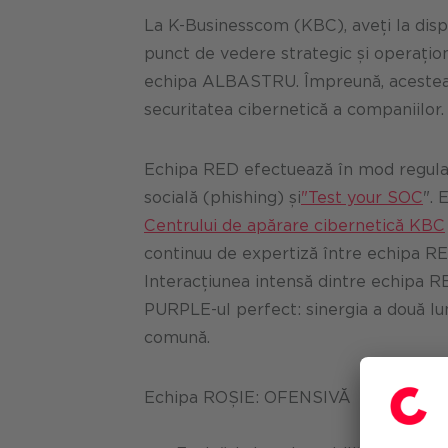
La K-Businesscom (KBC), aveți la disp
punct de vedere strategic și operațion
echipa ALBASTRU. Împreună, acestea 
securitatea cibernetică a companiilor.
Echipa RED efectuează în mod regulat 
socială (phishing) și
"Test your SOC
". 
Centrului de apărare cibernetică KBC
continuu de expertiză între echipa RE
Interacțiunea intensă dintre echipa RE
PURPLE-ul perfect: sinergia a două lum
comună.
Echipa ROȘIE: OFENSIVĂ