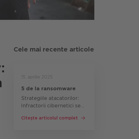
Cele mai recente articole
:
15. aprilie 2025
n
5 de la ransomware
Strategiile atacatorilor:
Infractorii cibernetici se
bazează pe o combinație
Citește articolul complet
de tehnici diferite pentru
a-și atinge obiectivele.
Principalele strategii