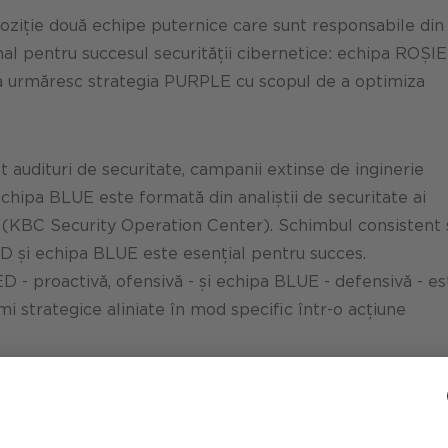
oziție două echipe puternice care sunt responsabile din
al pentru succesul securității cibernetice: echipa ROȘIE
urmăresc strategia PURPLE cu scopul de a optimiza
audituri de securitate, campanii extinse de inginerie
Echipa BLUE este formată din analiștii de securitate ai
(KBC Security Operation Center). Schimbul consistent 
D și echipa BLUE este esențial pentru succes.
D - proactivă, ofensivă - și echipa BLUE - defensivă - es
i strategice aliniate în mod specific într-o acțiune