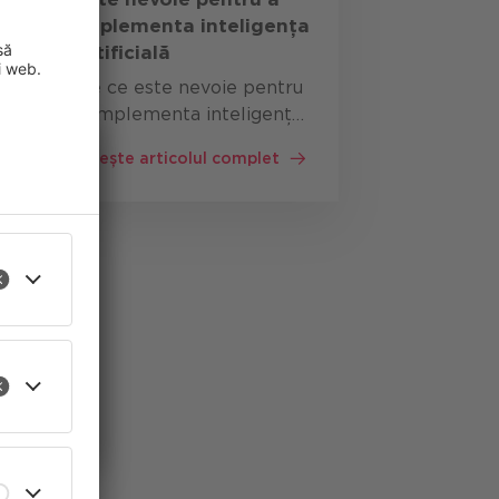
implementa inteligența
artificială
De ce este nevoie pentru
a implementa inteligența
artificială într-o
Citește articolul complet
companie? În cel mai
recent episod al emisiunii
"No Hype AI" de la
brutkasten, Florian
îmbunătăți
Böttcher (Solution
ect pentru
Architect, CANCOM …
ate