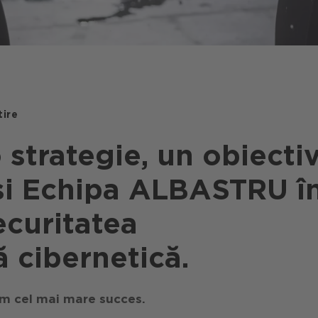
tire
strategie, un obiectiv
și Echipa ALBASTRU î
ecuritatea
 cibernetică.
em cel mai mare succes.