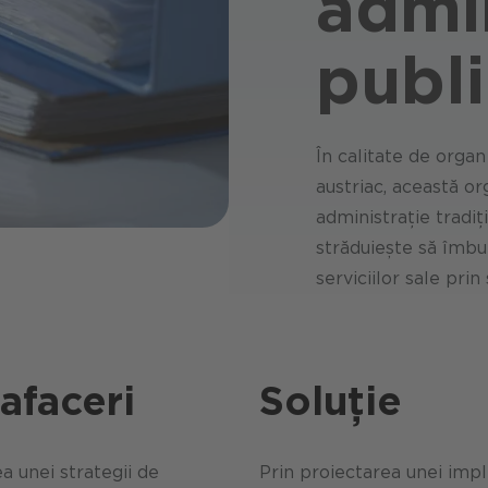
admin
publ
În calitate de organ
austriac, această o
administrație tradi
străduiește să îmbun
serviciilor sale prin
afaceri
Soluție
a unei strategii de
Prin proiectarea unei imple