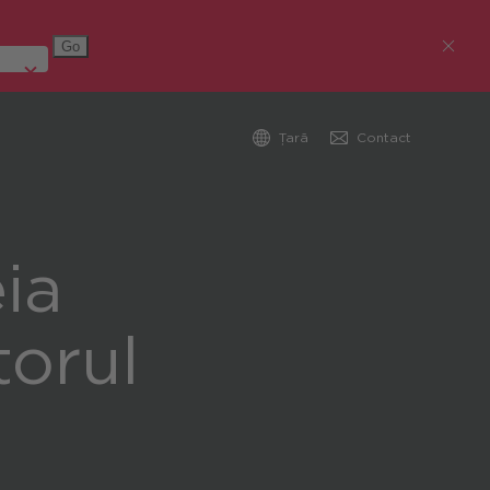
Țară
Contact
Austria (Deutsch)
Germania (Deutsch)
ia
Republica Cehă (čeština)
ctorul
România
Global (English)