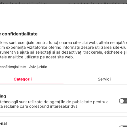
rastructura IT, cât și
ca cod pe baza Ansible, or
nal + DevOps). Scopul a
își automatizeze infrastruc
entru de date on-premise
plus, a fost dezvoltată o 
ași timp, de a pune bazele
pentru utilizarea serviciil
unei strategii eficiente de
flexibilitatea și scalabili
pionierat în sectorul publ
de primele cazuri de utiliz
nțialitatea dumneavoastră contează
 web folosește cookie-uri și tehnologii similare pentru a furniza și a 
erviciile noastre și pentru a afișa reclame în funcție de interesele
stră. Vă puteți retrage sau modifica consimțământul oricând, cu ef
atelor
Amprentă