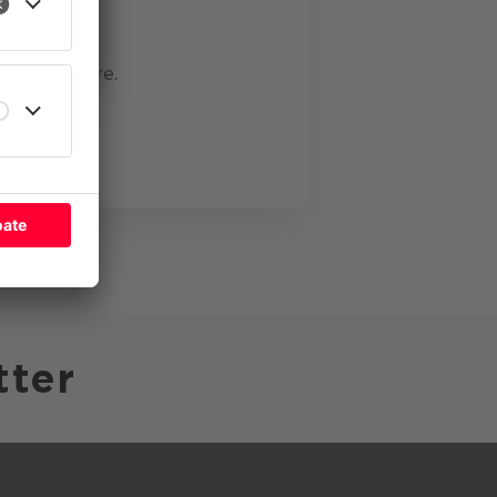
ate
ări viitoare.
tter