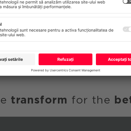
Mai Multe
Refuză
Acceptă to
ea infrastructurii IT și DevOps.
nerație:
Construirea unei baze on-premise pentru dezvolt
rea Ansible pentru automatizarea infrastructurii.
nui concept pentru utilizarea serviciilor cloud publice.
we
transform
for the
be