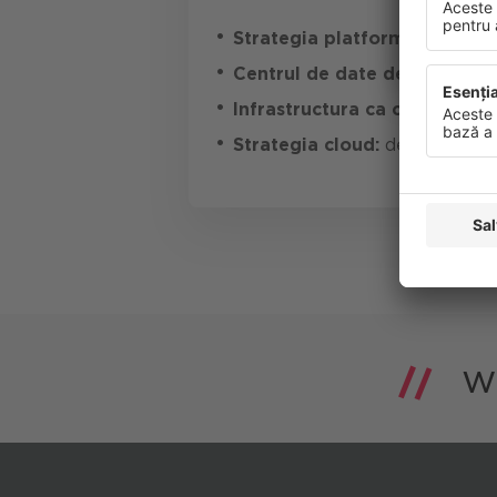
Strategia platformei:
integrar
Centrul de date de ultimă ge
Infrastructura ca cod:
Utiliza
Strategia cloud:
dezvoltarea u