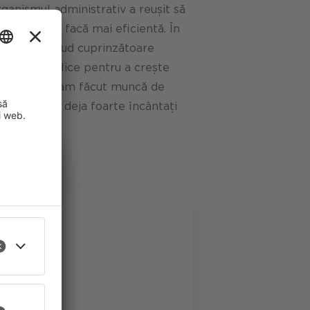
ganismul administrativ a reușit să
tura și să o facă mai eficientă. În
strategie cloud cuprinzătoare
or cloud publice pentru a crește
tatea. Astfel, am făcut muncă de
ic și suntem deja foarte încântați
are!
îmbunătăți
ect pentru