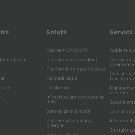
trii
Soluții
Servicii
Asistent CANCOM
Apple la lu
ță medicală
Platforma pentru clienți
Centrul de 
cibernetică
Platformă de date în cloud
Consultanță
ie
Aplicații cloud
transformar
indere
Colaborare
Management
clienților
r
Infrastructura centrelor de
date
Gestionare
Semnalizare digitală
Consultanță
Platforma Comunității
Infrastructu
Energiei
Consultanță
Serviciul FinOps