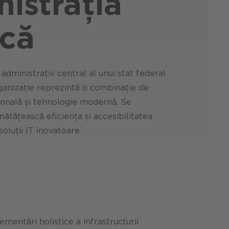
istrația
ică
 administrativ central al unui stat federal
rganizație reprezintă o combinație de
țională și tehnologie modernă. Se
ătățească eficiența și accesibilitatea
 soluții IT inovatoare.
mentări holistice a infrastructurii