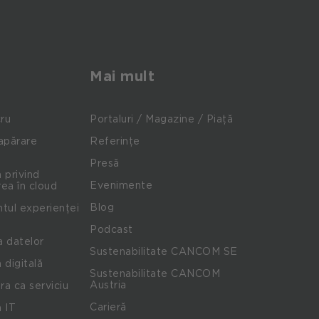
Mai mult
cru
Portaluri / Magazine / Piață
apărare
Referințe
Presă
 privind
Evenimente
ea în cloud
Blog
ul experienței
Podcast
a datelor
Sustenabilitate CANCOM SE
 digitală
Sustenabilitate CANCOM
Austria
ra ca serviciu
Carieră
 IT