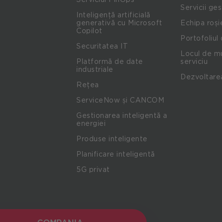
Servicii ge
Inteligență artificială
generativă cu Microsoft
Echipa roși
Copilot
Portofoliul 
Securitatea IT
Locul de mu
Platformă de date
serviciu
industriale
Dezvoltare
Rețea
ServiceNow și CANCOM
Gestionarea inteligentă a
energiei
Produse inteligente
Planificare inteligentă
5G privat