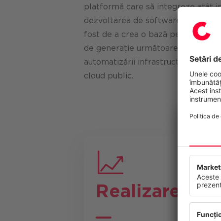
platformă care să integreze atât inf
dezvoltarea de software (tradițio
fost de a crea o bază pentru un c
de generație următoare și, în acel
automatizării infrastructurii și ale 
cloud public.
Confide
Acest site
continuu s
dumneavoa
Realizare
viitor.
Protecția d