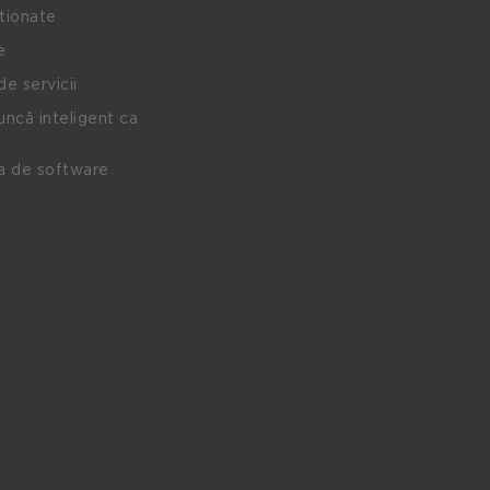
stionate
e
de servicii
ncă inteligent ca
a de software