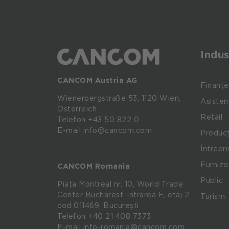
Indus
CANCOM Austria AG
Finanțe
Wienerbergstraße
53,
1120
Wien,
Asisten
Österreich
Retail
Telefon +43 50 822 0
E-mail info@cancom.com
Producț
Întrepr
Furnizo
CANCOM Romania
Public
Piața Montreal nr. 10, World Trade
Center Bucharest, intrarea E, etaj 2,
Turism
cod 011469, București
Telefon
+40 21 408 7373
E-mail
info-romania@cancom.com