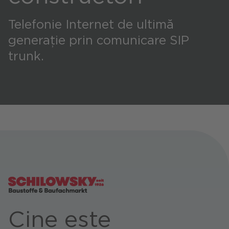
Telefonie Internet de ultimă
Portaluri / Magazine / Piață
generație prin comunicare SIP
trunk.
Referințe
Presă
Evenimente
Blog
Podcast
Sustenabilitate CANCOM SE
Sustenabilitate CANCOM Austria
Carieră
Cine este