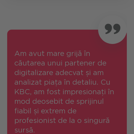
Am avut mare grijă în
căutarea unui partener de
digitalizare adecvat și am
analizat piața în detaliu. Cu
KBC, am fost impresionați în
mod deosebit de sprijinul
fiabil și extrem de
profesionist de la o singură
sursă.