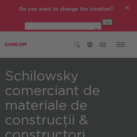
Do you want to change the location?
Global (English)
Schilowsky
Austria (Deutsch)
Germania (Deutsch)
comerciant de
Republica Cehă (čeština)
materiale de
România
construcții &
Global (English)
constructori