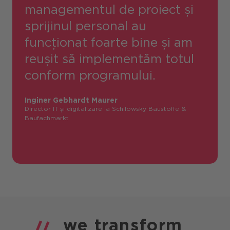
managementul de proiect și
sprijinul personal au
funcționat foarte bine și am
reușit să implementăm totul
conform programului.
Inginer Gebhardt Maurer
Director IT și digitalizare la Schilowsky Baustoffe &
Baufachmarkt
we
transform