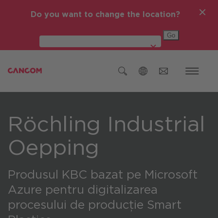
Do you want to change the location?
Global (English)
Austria (Deutsch)
Röchling Industrial
Germania (Deutsch)
Oepping
Republica Cehă (čeština)
România
Produsul KBC bazat pe Microsoft
Azure pentru digitalizarea
Global (English)
procesului de producție Smart