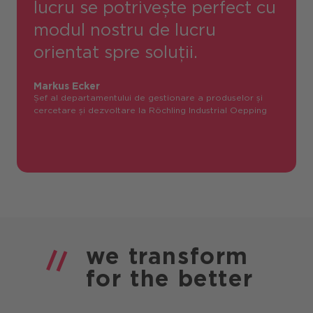
lucru se potrivește perfect cu
modul nostru de lucru
orientat spre soluții.
Markus Ecker
Șef al departamentului de gestionare a produselor și
cercetare și dezvoltare la Röchling Industrial Oepping
we
transform
for the
better