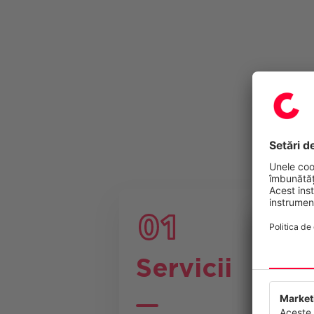
Servicii
Confide
Acest site
continuu s