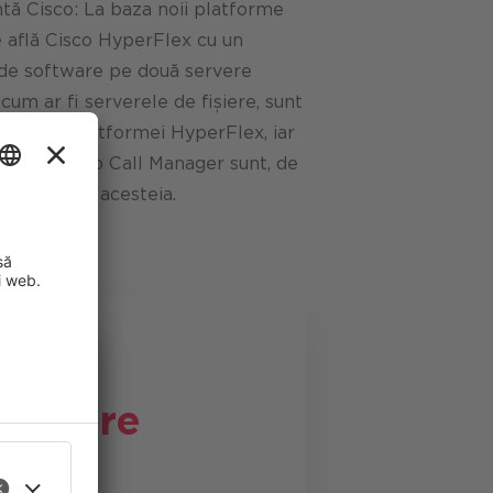
ă Cisco: La baza noii platforme
se află Cisco HyperFlex cu un
t de software pe două servere
 cum ar fi serverele de fișiere, sunt
ermediul platformei HyperFlex, iar
borare Cisco Call Manager sunt, de
ntermediul acesteia.
Valoare
îmbunătăți