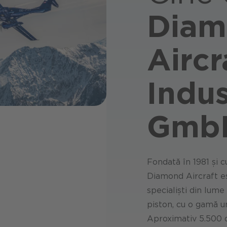
Diam
Aircr
Indus
Gmb
Fondată în 1981 și c
Diamond Aircraft es
specialiști din lum
piston, cu o gamă u
Aproximativ 5.500 