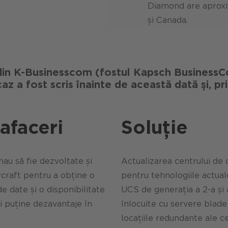
Diamond are aproxim
și Canada.
n K-Businesscom (fostul Kapsch BusinessCo
z a fost scris înainte de această dată și, pri
afaceri
Soluție
au să fie dezvoltate și
Actualizarea centrului de d
raft pentru a obține o
pentru tehnologiile actual
de date și o disponibilitate
UCS de generația a 2-a și a
ai puține dezavantaje în
înlocuite cu servere blade
locațiile redundante ale ce