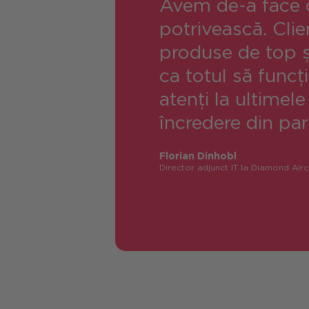
Avem de-a face c
potrivească. Clie
produse de top și
ca totul să funcț
atenți la ultimel
încredere din par
Florian Dinhobl
Director adjunct IT la Diamond Air