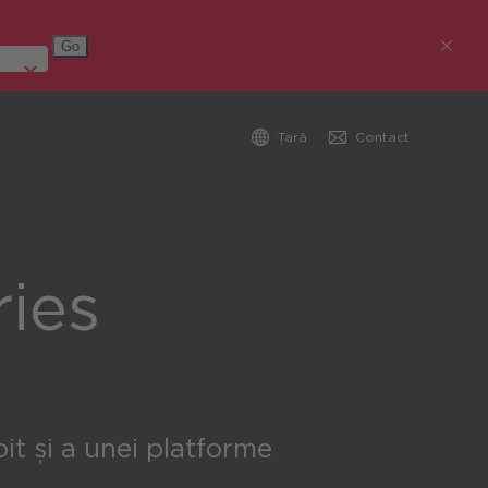
Țară
Contact
Austria (Deutsch)
Germania (Deutsch)
ries
Republica Cehă (čeština)
România
Global (English)
it și a unei platforme