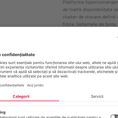
Platforma hiperconvergent
de înaltă disponibilitate 
cluster de stocare defini
fizice. Sistemele de birou,
acum disponibile prin int
părți ale mediului de cola
asemenea, furnizate prin i
Tehnologie
nțialitatea dumneavoastră contează
 web folosește cookie-uri și tehnologii similare pentru a furniza și a 
erviciile noastre și pentru a afișa reclame în funcție de interesele