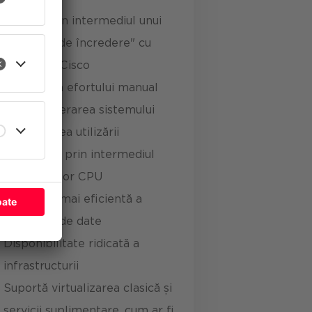
ect pentru
Soluție prin intermediul unui
"consilier de încredere" cu
expertiză Cisco
ate
Reducerea efortului manual
pentru operarea sistemului
Optimizarea utilizării
serverelor prin intermediul
tehnologiilor CPU
Utilizarea mai eficientă a
centrelor de date
Disponibilitate ridicată a
infrastructurii
Suportă virtualizarea clasică și
servicii suplimentare, cum ar fi