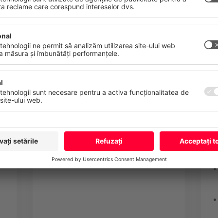
stră. Vă puteți retrage sau modifica consimțământul oricând, cu ef
Cisco UCS Blade Server de
generația a 5-a
atelor
Amprentă
Cisco HyperFlex
Mai Multe
Refuză
Acceptă to
Manageri de apeluri Cisco