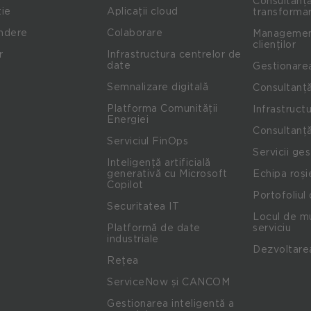
Consultanță
ie
Aplicații cloud
transformar
indere
Colaborare
Management
clienților
r
Infrastructura centrelor de
date
Gestionare
Semnalizare digitală
Consultanță
Platforma Comunității
Infrastructu
Energiei
Consultanță
Serviciul FinOps
Servicii ge
Inteligență artificială
generativă cu Microsoft
Echipa roși
Copilot
Portofoliul 
Securitatea IT
Locul de mu
Platformă de date
serviciu
industriale
Dezvoltare
Rețea
ServiceNow și CANCOM
Gestionarea inteligentă a