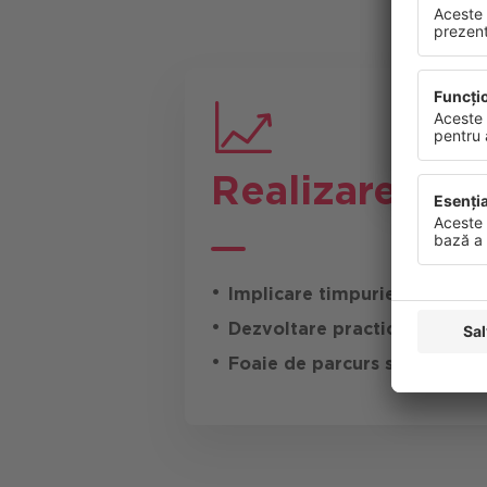
continuu s
dumneavoa
viitor.
Protecția d
Realizare
Implicare timpurie:
Începeți 
Dezvoltare practică:
tranziți
Foaie de parcurs strategică: