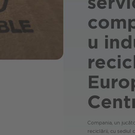
servi
comp
u ind
recicl
Euro
Cent
Compania, un jucăto
reciclării, cu sediu