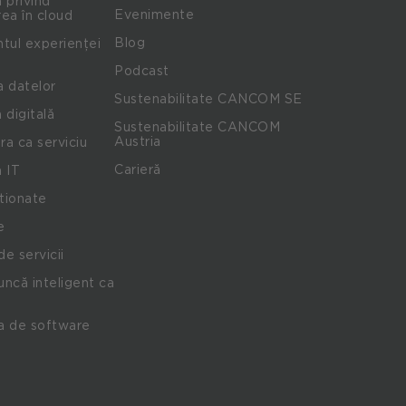
 privind
Evenimente
ea în cloud
Blog
ul experienței
Podcast
a datelor
Sustenabilitate CANCOM SE
 digitală
Sustenabilitate CANCOM
Austria
ra ca serviciu
Carieră
 IT
stionate
e
de servicii
ncă inteligent ca
a de software