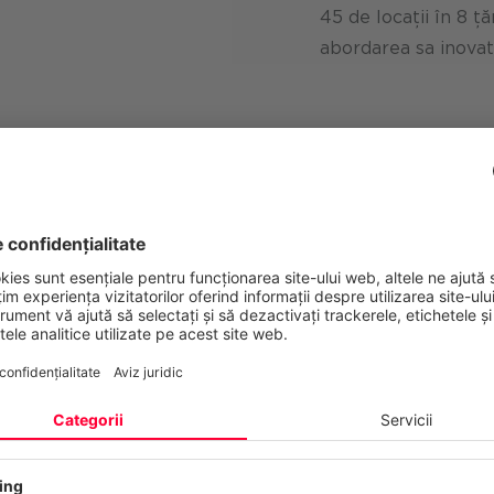
45 de locații în 8 ț
abordarea sa inovato
afaceri
Soluția
 unei strategii IT
Abordarea noastră a combi
are să asigure alinierea IT
cu relevanța practică. Am
xperiență și a
de acțiune pentru viitorul
e implementarea practică
am creat astfel o foaie d
 de o abordare care să
conduce pas cu pas la im
tmul său de creștere, chiar
deja puse în aplicare și s
revizuirea anuală a strate
nțialitatea dumneavoastră contează
și evoluțiile actuale, alătu
 web folosește cookie-uri și tehnologii similare pentru a furniza și a 