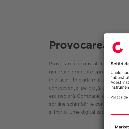
Provocarea de 
Provocarea a constat în dezvoltarea
generale, orientate spre practică, c
în afaceri. În ciuda multor ani de e
consecvenței pe piață, calea cătr
era neclară. Compania avea nevoie
sprijine schimbările constante și ri
și într-o lume digitalizată.
Confide
Acest site