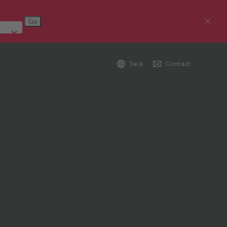
Țară
Contact
Austria (Deutsch)
Germania (Deutsch)
Republica Cehă (čeština)
România
Global (English)