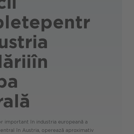
cii
lete
pentr
ustria
ării
în
pa
rală
r important în industria europeană a
l central în Austria, operează aproximativ