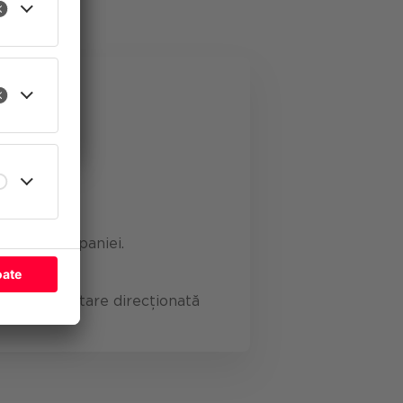
ect pentru
ate
voilor companiei.
o implementare direcționată