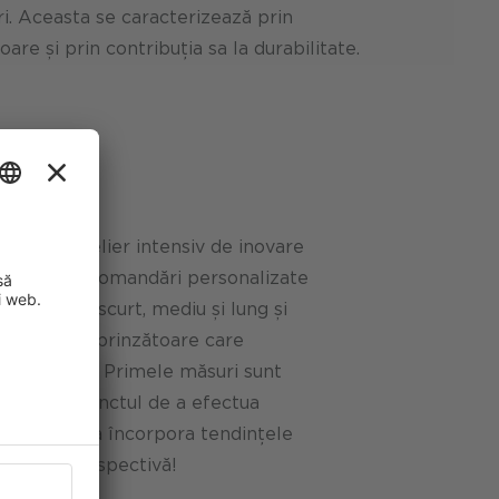
ări. Aceasta se caracterizează prin
are și prin contribuția sa la durabilitate.
nat un atelier intensiv de inovare
 derivat recomandări personalizate
 pe termen scurt, mediu și lung și
e parcurs cuprinzătoare care
plementare. Primele măsuri sunt
untem pe punctul de a efectua
giei pentru a încorpora tendințele
ri de o retrospectivă!
îmbunătăți