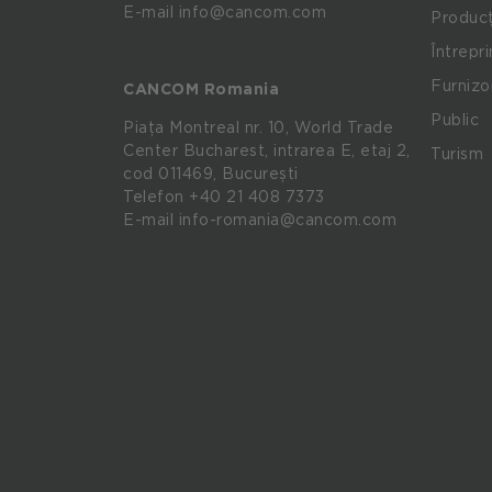
E-mail info@cancom.com
Producț
Întrepr
Furnizo
CANCOM Romania
Public
Piața Montreal nr. 10, World Trade
Center Bucharest, intrarea E, etaj 2,
Turism
cod 011469, București
Telefon
+40 21 408 7373
E-mail
info-romania@cancom.com