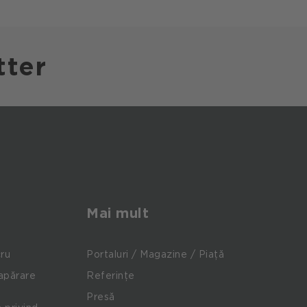
tter
Mai mult
cru
Portaluri / Magazine / Piață
apărare
Referințe
Presă