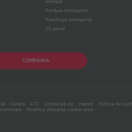
energiei
Produse inteligente
Planificare inteligentă
5G privat
COMPANIA
COMPANIA
esă
Carieră
GTC
Contactați-ne
Imprint
Politica de conf
nformitate
Modifică utilizarea cookie-urilor