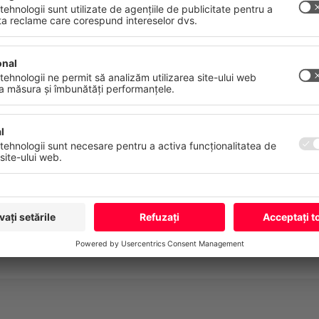
erviciile noastre și pentru a afișa reclame în funcție de interesele
stră. Vă puteți retrage sau modifica consimțământul oricând, cu ef
atelor
Amprentă
Mai Multe
Refuză
Acceptă to
cu ateliere de inovare pentru o înțelegere profundă a ne
e rapidă de la teorie la proiecte orientate spre practică.
organizare clară în Acum, Urmatorul, Mai târziu pentru 