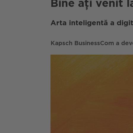
Bine ați veni
Arta inteligentă a digita
Kapsch BusinessCom a deven