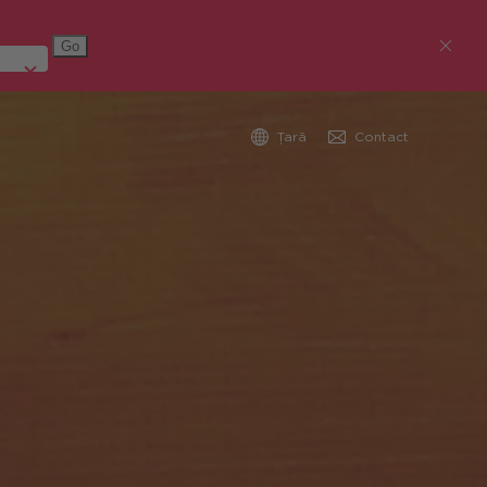
Țară
Contact
Austria (Deutsch)
Germania (Deutsch)
Republica Cehă (čeština)
România
Global (English)