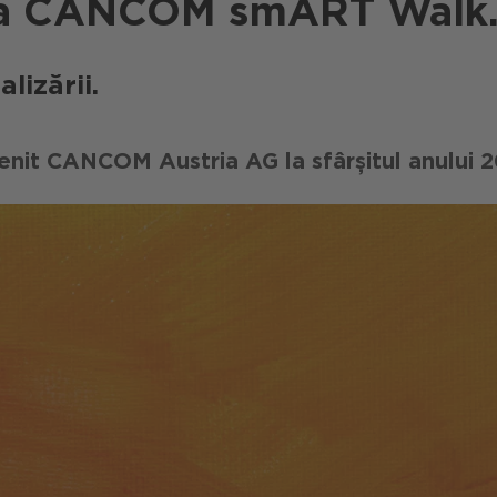
t la CANCOM smART Walk
lizării.
it CANCOM Austria AG la sfârșitul anului 2