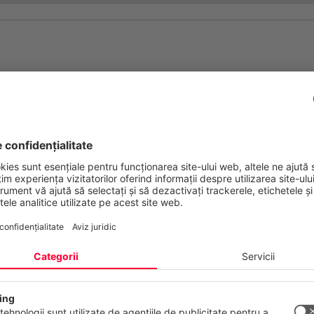
nțialitatea dumneavoastră contează
 web folosește cookie-uri și tehnologii similare pentru a furniza și a 
erviciile noastre și pentru a afișa reclame în funcție de interesele