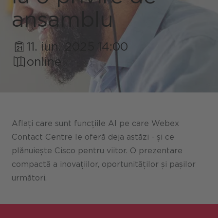
ansamblu
Portaluri / Magazine / Piață
11. iun. 2025 14:00
Referințe
online
Presă
Evenimente
Blog
Aflați care sunt funcțiile AI pe care Webex
Podcast
Contact Centre le oferă deja astăzi - și ce
plănuiește Cisco pentru viitor. O prezentare
Sustenabilitate CANCOM SE
compactă a inovațiilor, oportunităților și pașilor
Sustenabilitate CANCOM Austria
următori.
Carieră