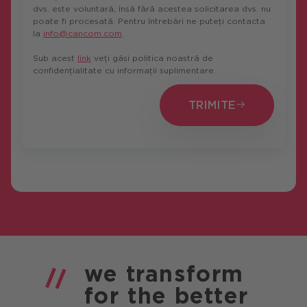
dvs. este voluntară, însă fără acestea solicitarea dvs. nu
poate fi procesată. Pentru întrebări ne puteți contacta
la
info@cancom.com
.
Sub acest
link
veți găsi politica noastră de
confidențialitate cu informații suplimentare.
TRIMITE
TRIMITE
we
transform
for the
better