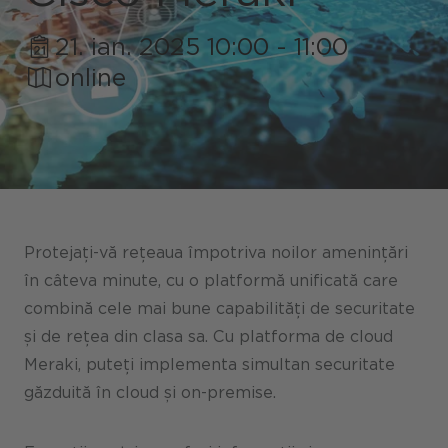
21. ian. 2025 10:00 - 11:00
Portaluri / Magazine / Piață
online
Referințe
Presă
Evenimente
Blog
Protejați-vă rețeaua împotriva noilor amenințări
Podcast
în câteva minute, cu o platformă unificată care
combină cele mai bune capabilități de securitate
Sustenabilitate CANCOM SE
și de rețea din clasa sa. Cu platforma de cloud
Sustenabilitate CANCOM Austria
Meraki, puteți implementa simultan securitate
Carieră
găzduită în cloud și on-premise.