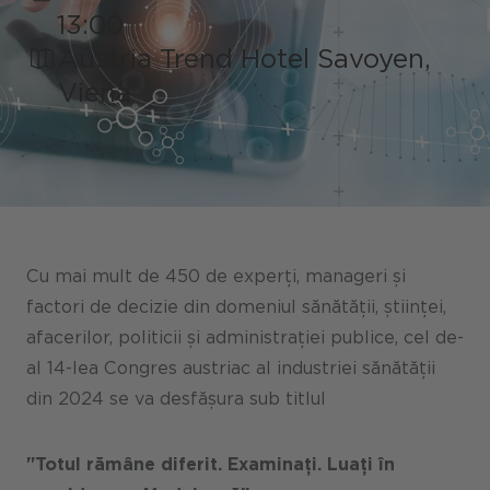
13:00
Austria Trend Hotel Savoyen,
Portaluri / Magazine / Piață
Viena
Referințe
Presă
Evenimente
Blog
Cu mai mult de 450 de experți, manageri și
Podcast
factori de decizie din domeniul sănătății, științei,
afacerilor, politicii și administrației publice, cel de-
Sustenabilitate CANCOM SE
al 14-lea Congres austriac al industriei sănătății
Sustenabilitate CANCOM Austria
din 2024 se va desfășura sub titlul
Carieră
"Totul rămâne diferit.
Examinați. Luați în