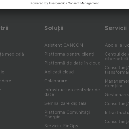
trii
Soluții
Servicii
Asistent CANCOM
Apple la lu
ță medicală
Platforma pentru clienți
Centrul de 
cibernetică
Platformă de date în cloud
Consultanță
ie
Aplicații cloud
transformar
indere
Colaborare
Management
clienților
r
Infrastructura centrelor de
date
Gestionare
Semnalizare digitală
Consultanță
Platforma Comunității
Infrastructu
Energiei
Consultanță
Serviciul FinOps