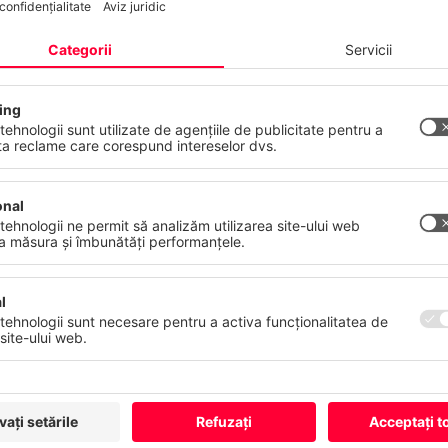
entru un schimb activ de opinii cu experți și persoane cu
 actuale ale colaborării digitale.
nțialitatea dumneavoastră contează
onul de înregistrare. Așteptăm cu nerăbdare participare
 web folosește cookie-uri și tehnologii similare pentru a furniza și a 
erviciile noastre și pentru a afișa reclame în funcție de interesele
stră. Vă puteți retrage sau modifica consimțământul oricând, cu ef
atelor
Amprentă
Mai Multe
Refuză
Acceptă to
we
transform
for the
be