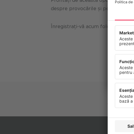
Profitați de această oportunitate p
despre provocările și perspectivele
Confide
Înregistrați-vă acum folosind but
Acest site
continuu s
dumneavoa
viitor.
Protecția d