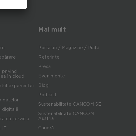
Mai mult
cru
Portaluri / Magazine / Piață
apărare
Referințe
Presă
 privind
Evenimente
ea în cloud
Blog
ul experienței
Podcast
a datelor
Sustenabilitate CANCOM SE
 digitală
Sustenabilitate CANCOM
Austria
ra ca serviciu
Carieră
 IT