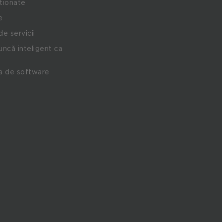
stionate
e
de servicii
ncă inteligent ca
a de software