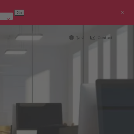
Țară
Contact
Austria (Deutsch)
Germania (Deutsch)
Republica Cehă (čeština)
România
Global (English)