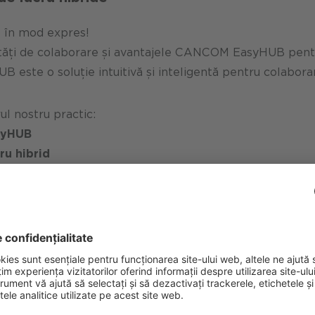
e în mod expres!
ități de colaborare și avantajele CANCOM EasyHUB pentru 
 este o soluție intuitivă și inteligentă pentru colaborar
rul nostru practic:
syHUB
ru hibrid
ensivă în grupuri mici, atunci când vă înregistrați, pute
n: