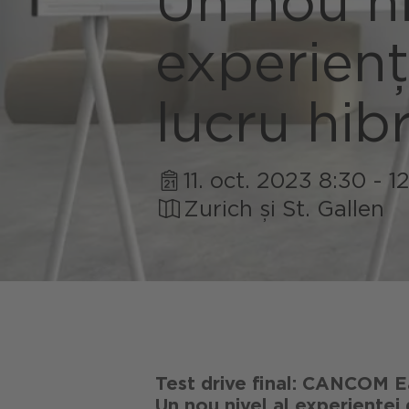
Un nou ni
Turism
Consulta
Sustenab
Semnaliz
experienț
Servicii 
Carieră
Platform
Energiei
Echipa r
lucru hib
Serviciu
Portofoli
Locul de
11. oct. 2023 8:30 - 1
Dezvolta
Zurich și St. Gallen
Test drive final: CANCOM 
Un nou nivel al experienței 