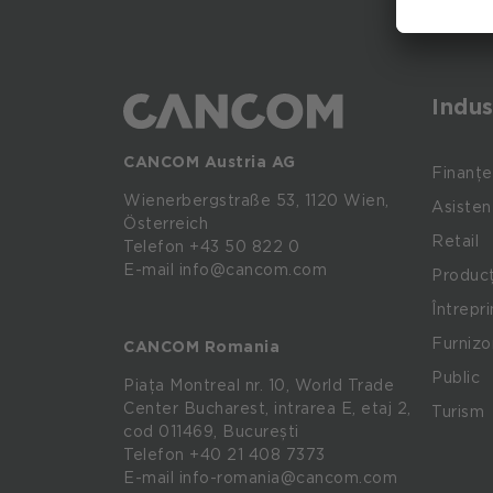
Indus
CANCOM Austria AG
Finanțe
Wienerbergstraße
53,
1120
Wien,
Asisten
Österreich
Retail
Telefon +43 50 822 0
E-mail info@cancom.com
Producț
Întrepr
Furnizo
CANCOM Romania
Public
Piața Montreal nr. 10, World Trade
Center Bucharest, intrarea E, etaj 2,
Turism
cod 011469, București
Telefon
+40 21 408 7373
E-mail
info-romania@cancom.com