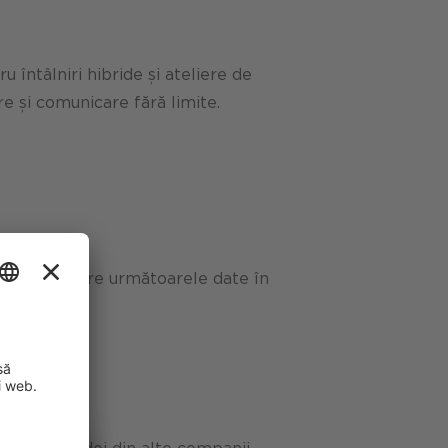
întâlniri hibride și ateliere de
e și comunicare fără limite.
ți alege dintre următoarele date în