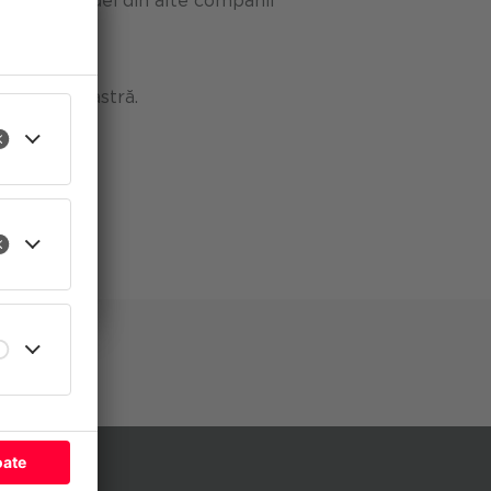
 aceleași idei din alte companii
a dumneavoastră.
îmbunătăți
ect pentru
ate
tter