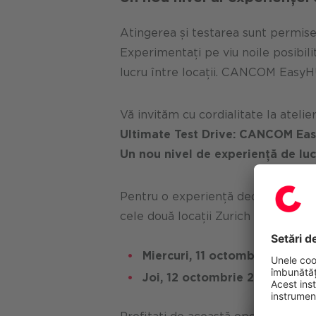
Atingerea și testarea sunt permis
Experimentați pe viu noile posibil
lucru între locații. CANCOM EasyHUB
Vă invităm cu cordialitate la atelie
Ultimate Test Drive: CANCOM Ea
Un nou nivel de experiență de luc
Pentru o experiență deosebit de int
cele două locații Zurich și St. Galle
Miercuri, 11 octombrie 2023
Joi, 12 octombrie 2023