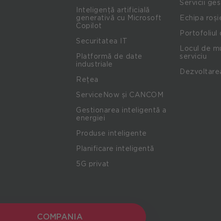
Servicii ge
Inteligență artificială
generativă cu Microsoft
Echipa roși
Copilot
Portofoliul 
Securitatea IT
Locul de mu
Platformă de date
serviciu
industriale
Dezvoltare
Rețea
ServiceNow și CANCOM
Gestionarea inteligentă a
energiei
Produse inteligente
Planificare inteligentă
5G privat
COMPANIA
COMPANIA