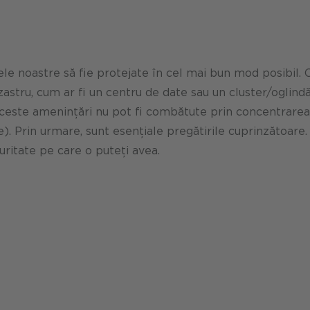
ele noastre să fie protejate în cel mai bun mod posibil. 
astru, cum ar fi un centru de date sau un cluster/oglindă
 Aceste amenințări nu pot fi combătute prin concentrare
). Prin urmare, sunt esențiale pregătirile cuprinzătoare
ritate pe care o puteți avea.