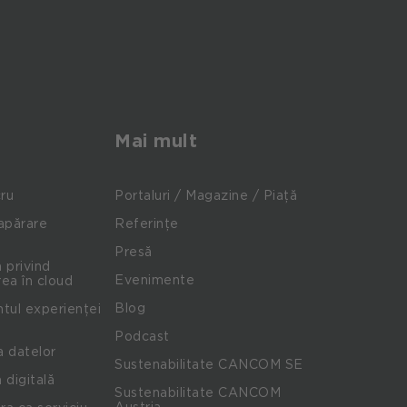
Mai mult
cru
Portaluri / Magazine / Piață
apărare
Referințe
Presă
 privind
Evenimente
ea în cloud
Blog
ul experienței
Podcast
a datelor
Sustenabilitate CANCOM SE
 digitală
Sustenabilitate CANCOM
Austria