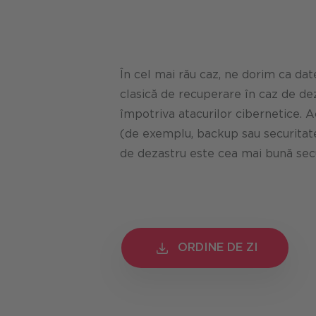
În cel mai rău caz, ne dorim ca dat
clasică de recuperare în caz de dez
împotriva atacurilor cibernetice.
(de exemplu, backup sau securitate
de dezastru este cea mai bună secu
ORDINE DE ZI
ORDINE DE ZI