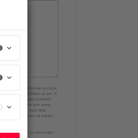
îmbunătăți
ect pentru
ate
cu caracter personal exclusiv
tuează în conformitate cu art. 6
ontract sau a unei solicitări.
de servicii IT care pot avea
este voluntară, însă fără
ă. Pentru întrebări ne puteți
nfidențialitate cu informații