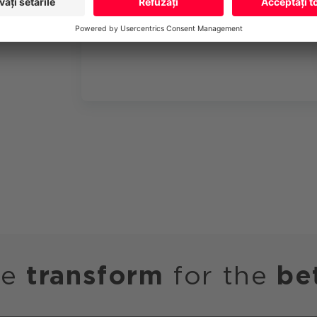
we
transform
for the
be