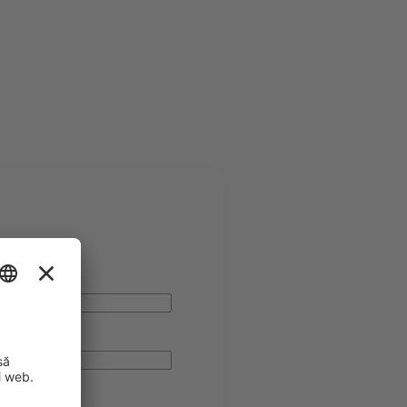
e*
panie