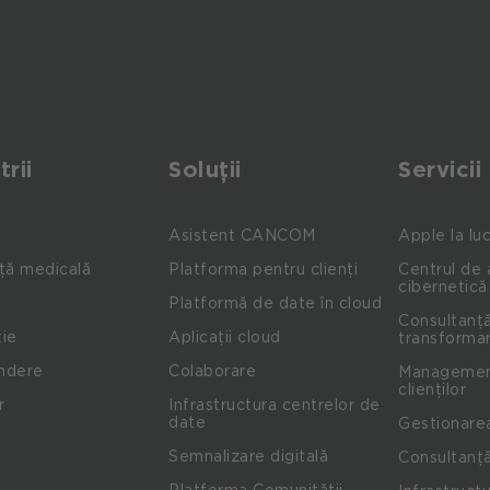
trii
Soluții
Servicii
Asistent CANCOM
Apple la lu
ță medicală
Platforma pentru clienți
Centrul de 
cibernetică
Platformă de date în cloud
Consultanță
ie
Aplicații cloud
transformar
indere
Colaborare
Management
clienților
r
Infrastructura centrelor de
date
Gestionare
Semnalizare digitală
Consultanță
Platforma Comunității