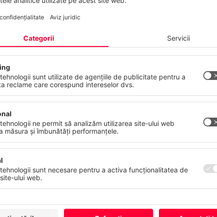
nțialitatea dumneavoastră contează
 web folosește cookie-uri și tehnologii similare pentru a furniza și a 
erviciile noastre și pentru a afișa reclame în funcție de interesele
stră. Vă puteți retrage sau modifica consimțământul oricând, cu ef
atelor
Amprentă
Mai Multe
Refuză
Acceptă to
CANCOM Austria AG prelucrează datele dvs. 
în cadrul solicitării dvs. Prelucrarea se efec
alin. (1) lit. b) GDPR pentru executarea unui c
Pentru stocare și găzduire utilizăm furnizori 
acces la datele dvs. Furnizarea datelor dvs. 
acestea solicitarea dvs. nu poate fi procesat
contacta la
info@cancom.com
.
Sub acest
link
veți găsi politica noastră de co
suplimentare.