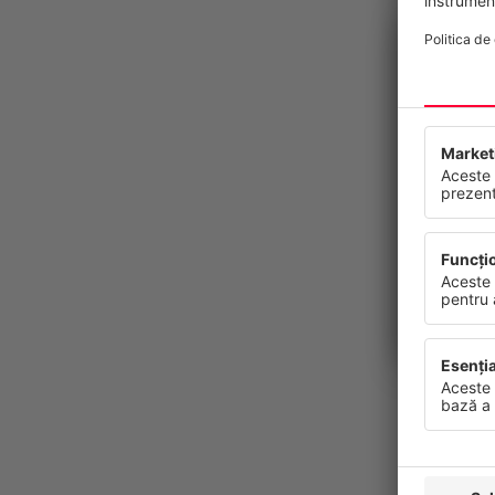
Confide
Acest site
continuu s
dumneavoa
viitor.
Protecția d