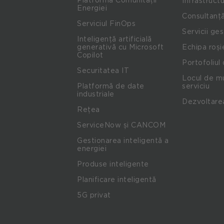
Infrastructu
Energiei
Consultanță
Serviciul FinOps
Servicii ge
Inteligență artificială
generativă cu Microsoft
Echipa roși
Copilot
Portofoliul 
Securitatea IT
Locul de mu
Platformă de date
serviciu
industriale
Dezvoltare
Rețea
ServiceNow și CANCOM
Gestionarea inteligentă a
energiei
Produse inteligente
Planificare inteligentă
5G privat