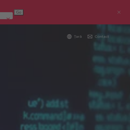
Țară
Contact
Austria (Deutsch)
Germania (Deutsch)
Republica Cehă (čeština)
România
Global (English)