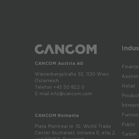
Indus
CANCOM Austria AG
Finanțe
Wienerbergstraße
53,
1120
Wien,
Asisten
Österreich
Retail
Telefon +43 50 822 0
E-mail info@cancom.com
Producț
Întrepr
Furnizo
CANCOM Romania
Public
Piața Montreal nr. 10, World Trade
Center Bucharest, intrarea E, etaj 2,
Turism