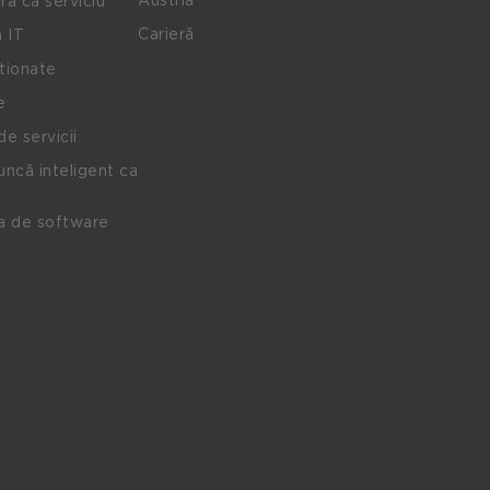
ra ca serviciu
Carieră
 IT
stionate
e
de servicii
ncă inteligent ca
a de software