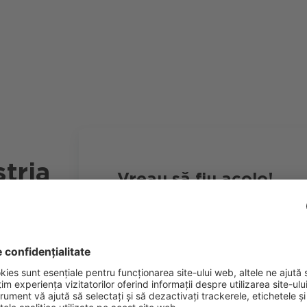
tria
Vreau să fiu acolo!
Prenume*
Num
Email de afaceri*
Com
Mesaj*