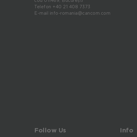
cod 011469, București
Telefon
+40 21 408 7373
E-mail
info-romania@cancom.com
Follow Us
Info