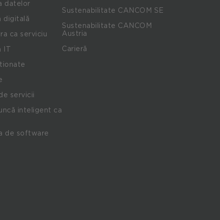
a datelor
Sustenabilitate CANCOM SE
 digitală
Sustenabilitate CANCOM
Austria
ra ca serviciu
Carieră
 IT
stionate
e
de servicii
ncă inteligent ca
a de software