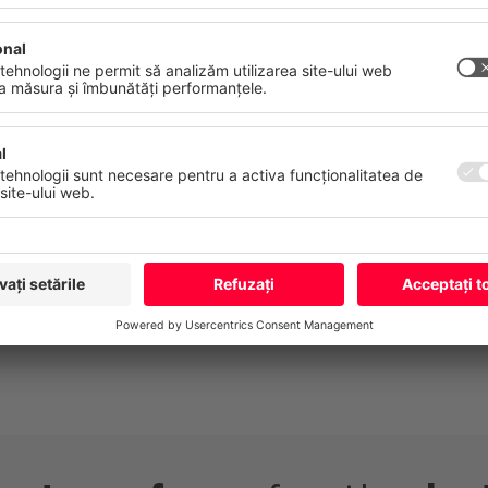
contacta la
info@cancom.com
.
atelor
Amprentă
Sub acest
link
veți găsi politica noastră de co
suplimentare.
Mai Multe
Refuză
Acceptă to