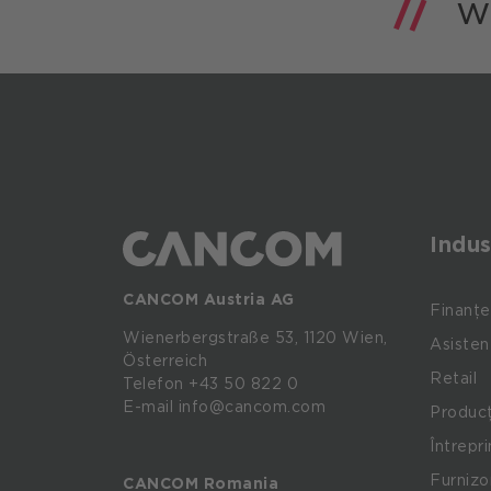
Indus
CANCOM Austria AG
Finanțe
Wienerbergstraße
53,
1120
Wien,
Asisten
Österreich
Retail
Telefon +43 50 822 0
E-mail info@cancom.com
Producț
Întrepr
Furnizo
CANCOM Romania