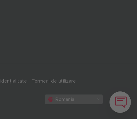
idențialitate
Termeni de utilizare
România
Cum
vă