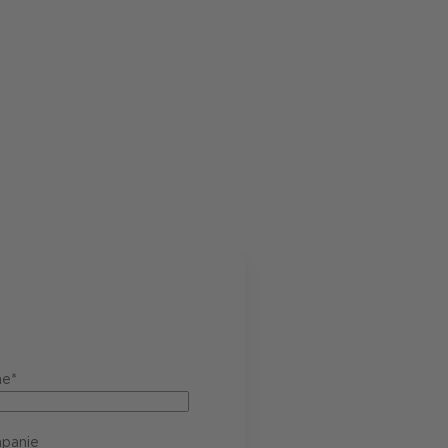
e*
panie