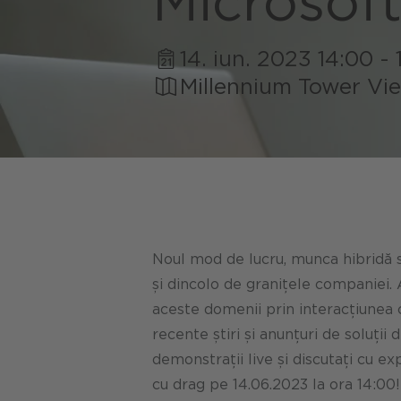
Microsof
Turism
Consulta
Sustenab
Semnaliz
Servicii 
Carieră
14. iun. 2023 14:00 - 
Platform
Millennium Tower Vi
Energiei
Echipa r
Serviciu
Portofoli
Locul de
Dezvolta
Noul mod de lucru, munca hibridă s
și dincolo de granițele companiei. 
aceste domenii prin interacțiunea ce
recente știri și anunțuri de soluți
demonstrații live și discutați cu 
cu drag pe 14.06.2023 la ora 14:00!