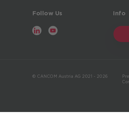
Follow Us
Info
LinkedIn
YouTube
© CANCOM Austria AG 2021 - 2026
Pr
Co