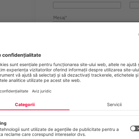
Mesaj*
CANCOM Austria AG prelucrează datele dvs. 
nțialitatea dumneavoastră contează
în cadrul solicitării dvs. Prelucrarea se efec
 web folosește cookie-uri și tehnologii similare pentru a furniza și a 
alin. (1) lit. b) GDPR pentru executarea unui c
erviciile noastre și pentru a afișa reclame în funcție de interesele
Pentru stocare și găzduire utilizăm furnizori 
stră. Vă puteți retrage sau modifica consimțământul oricând, cu ef
acces la datele dvs. Furnizarea datelor dvs. 
acestea solicitarea dvs. nu poate fi procesat