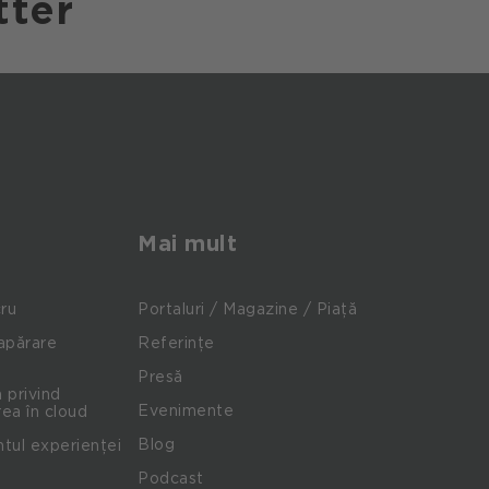
tter
Mai mult
cru
Portaluri / Magazine / Piață
apărare
Referințe
Presă
 privind
Evenimente
ea în cloud
Blog
ul experienței
Podcast