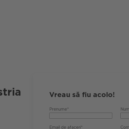
tria
Vreau să fiu acolo!
Prenume*
Num
Email de afaceri*
Com