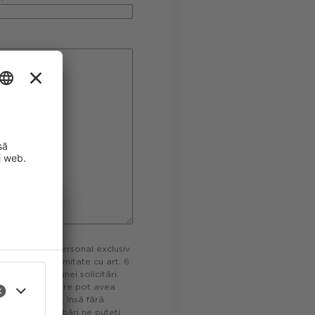
cu caracter personal exclusiv
tuează în conformitate cu art. 6
îmbunătăți
ontract sau a unei solicitări.
de servicii IT care pot avea
ect pentru
este voluntară, însă fără
ă. Pentru întrebări ne puteți