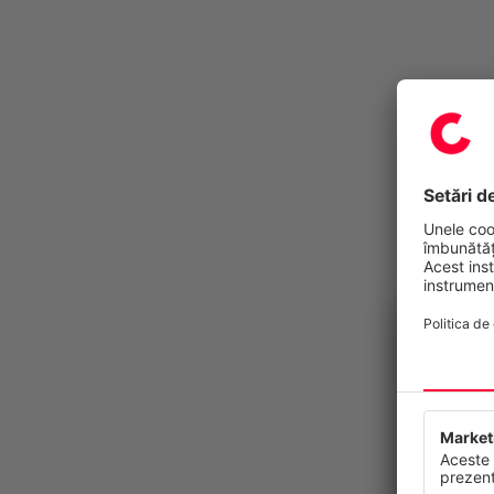
Confide
Acest site
continuu s
dumneavoa
viitor.