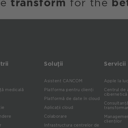
we
transform
for the
be
trii
Soluții
Servicii
Asistent CANCOM
Apple la lu
ță medicală
Platforma pentru clienți
Centrul de 
cibernetică
Platformă de date în cloud
Consultanță
ie
Aplicații cloud
transformar
indere
Colaborare
Management
clienților
r
Infrastructura centrelor de