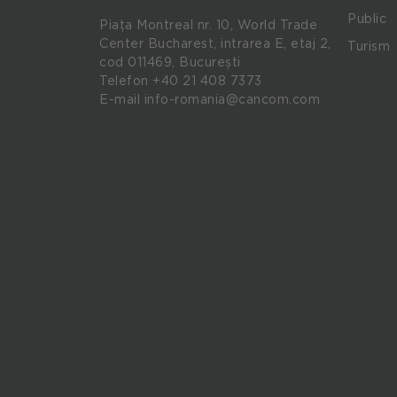
Public
Piața Montreal nr. 10, World Trade
Center Bucharest, intrarea E, etaj 2,
Turism
cod 011469, București
Telefon
+40 21 408 7373
E-mail
info-romania@cancom.com