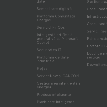
date
Gestionare
Semnalizare digitală
Consultanță
Platforma Comunității
Infrastructu
Energiei
Consultanță
Serviciul FinOps
Servicii ge
Inteligență artificială
generativă cu Microsoft
Echipa roși
Copilot
Portofoliul 
Securitatea IT
Locul de mu
Platformă de date
serviciu
industriale
Dezvoltare
Rețea
ServiceNow și CANCOM
Gestionarea inteligentă a
energiei
Produse inteligente
Planificare inteligentă