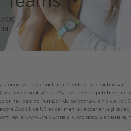
t Teams
nță IT
ilitate CANCOM Austria
are digitală
Produse inteligente
gestionate
17:00
a Comunității
Planificare inteligentă
ena
oșie
5G privat
l FinOps
ul de servicii
 muncă inteligent ca serviciu
rea de software
au biroul viitorului sunt în prezent subiecte interesant
Acest eveniment vă va arăta ce beneficii puteți obține p
lor mai buni doi furnizori de colaborare din clasa lor, Ci
i despre Cisco Live US, experimentați experiența și aspect
experții de la CANCOM Austria și Cisco despre situația d