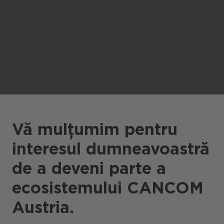
Portaluri / Magazine / Piață
Referințe
Presă
Evenimente
Blog
Vă mulțumim pentru
Podcast
interesul dumneavoastră
Sustenabilitate CANCOM SE
de a deveni parte a
Sustenabilitate CANCOM Austria
ecosistemului CANCOM
Carieră
Austria.