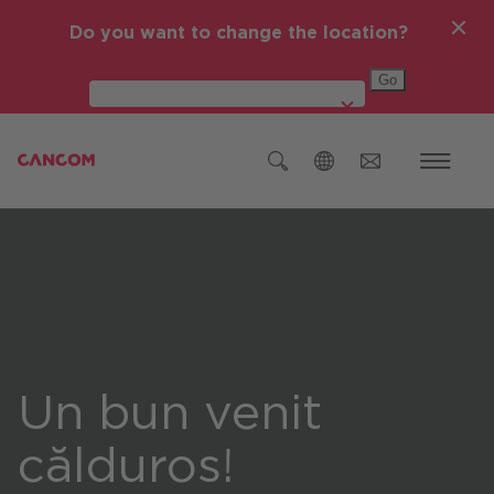
Do you want to change the location?
Global (English)
Austria (Deutsch)
Germania (Deutsch)
Republica Cehă (čeština)
România
Un bun venit
Global (English)
călduros!