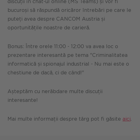
discuții în chat-ul online (MS Teams) și vor fi
bucuroși să răspundă oricăror întrebări pe care le
puteți avea despre CANCOM Austria și
oportunitățile noastre de carieră.
Bonus: Între orele 11:00 - 12:00 va avea loc o
prezentare interesantă pe tema "Criminalitatea
informatică și spionajul industrial - Nu mai este o
chestiune de dacă, ci de când!"
Așteptăm cu nerăbdare multe discuții
interesante!
Mai multe informații despre târg pot fi găsite
aici
.