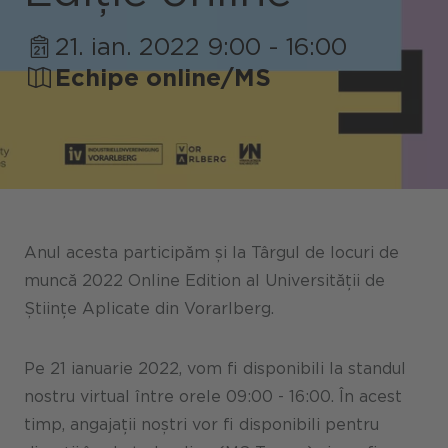
21. ian. 2022 9:00 - 16:00
Portaluri / Magazine / Piață
Echipe online/MS
Referințe
Presă
Evenimente
Blog
Anul acesta participăm și la Târgul de locuri de
Podcast
muncă 2022 Online Edition al Universității de
Științe Aplicate din Vorarlberg.
Sustenabilitate CANCOM SE
Sustenabilitate CANCOM Austria
Pe 21 ianuarie 2022, vom fi disponibili la standul
Carieră
nostru virtual între orele 09:00 - 16:00. În acest
timp, angajații noștri vor fi disponibili pentru